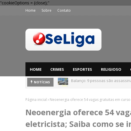
"cookieOptions = {close};"
Home
Sobre
Contato
HOME
CRIMES
ESPORTES
RELIGIOSO
'Perigo potencial': 58 municípios
NOTÍCIAS
Página inicial
Neoenergia oferece 54 vagas gratuitas em curso d
Neoenergia oferece 54 vag
eletricista; Saiba como se 