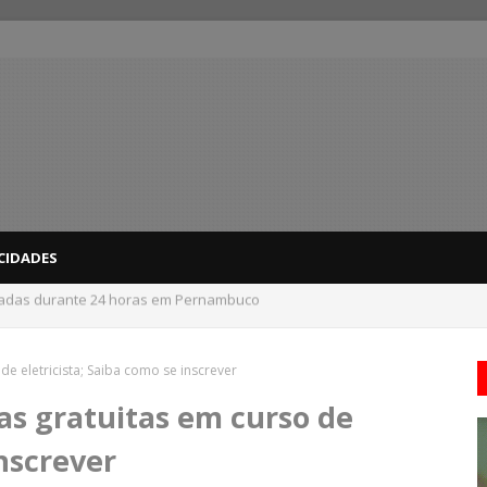
CIDADES
 do interior de PE recebem novo alerta amarelo de vendaval
e eletricista; Saiba como se inscrever
as gratuitas em curso de
inscrever