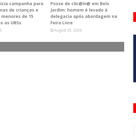
inicia campanha para
Posse de c0c@ín@ em Belo
inas de crianças e
Jardim: homem é levado à
 menores de 15
delegacia após abordagem na
s as UBSs
Feira Livre
6
August 05, 2026