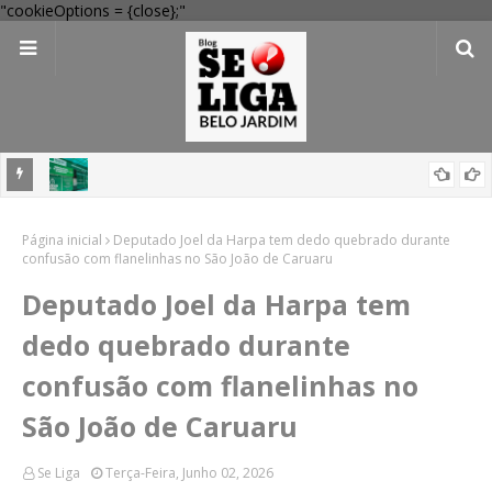
"cookieOptions = {close};"
 Verde
Dia dos Pais: Procon Caruaru dá dicas para evitar problemas nas
Página inicial
compras
Deputado Joel da Harpa tem dedo quebrado durante
confusão com flanelinhas no São João de Caruaru
Deputado Joel da Harpa tem
dedo quebrado durante
confusão com flanelinhas no
São João de Caruaru
Se Liga
Terça-Feira, Junho 02, 2026