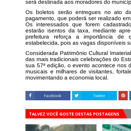
será destinada aos moradores do municíp
Os boletos serão entregues no ato da
pagamento, que poderá ser realizado em c
Os interessados que forem cadastrado
estarão isentos da taxa, mediante apr
prefeitura reforça a importância d
estabelecida, pois as vagas disponíveis s
Considerada Patrimônio Cultural Imater
das mais tradicionais celebrações do Es
sua 57ª edição, o evento acontece nos di
musicais e milhares de visitantes, forta
movimentando a economia local.
Facebook
Twitter
TALVEZ VOCÊ GOSTE DESTAS POSTAGENS