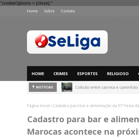
"cookieOptions = {close};"
Home
Sobre
Contato
HOME
CRIMES
ESPORTES
RELIGIOSO
Colisão entre carreta e caminhão
NOTÍCIAS
Dia dos Pais: Procon Caruaru dá 
Página inicial
Cadastro para bar e alimentação da 57ª Festa d
Cadastro para bar e alimen
Marocas acontece na próxi