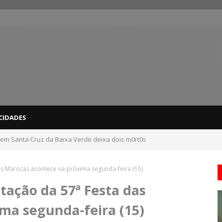
CIDADES
 em Santa Cruz da Baixa Verde deixa dois m0rt0s
dicas para evitar problemas nas compras
as Marocas acontece na próxima segunda-feira (15)
tação da 57ª Festa das
ma segunda-feira (15)