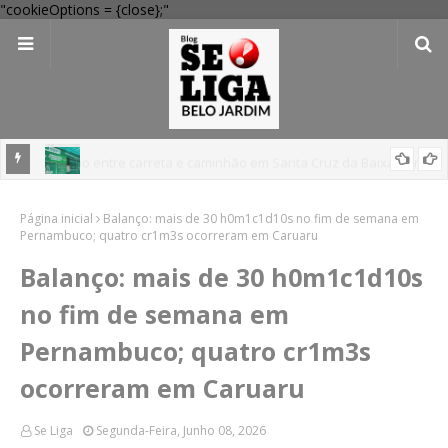
"cookieOptions = {close};"
 Verde
Dia dos Pais: Procon Caruaru dá dicas para evitar problemas nas
Página inicial
compras
Balanço: mais de 30 h0m1c1d10s no fim de semana em
Pernambuco; quatro cr1m3s ocorreram em Caruaru
Balanço: mais de 30 h0m1c1d10s
no fim de semana em
Pernambuco; quatro cr1m3s
ocorreram em Caruaru
Se Liga
Segunda-Feira, Junho 08, 2026