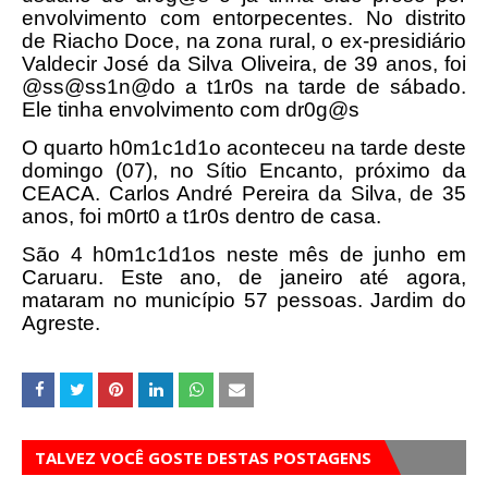
envolvimento com entorpecentes. No distrito
de Riacho Doce, na zona rural, o ex-presidiário
Valdecir José da Silva Oliveira, de 39 anos, foi
@ss@ss1n@do a t1r0s na tarde de sábado.
Ele tinha envolvimento com dr0g@s
O quarto h0m1c1d1o aconteceu na tarde deste
domingo (07), no Sítio Encanto, próximo da
CEACA. Carlos André Pereira da Silva, de 35
anos, foi m0rt0 a t1r0s dentro de casa.
São 4 h0m1c1d1os neste mês de junho em
Caruaru. Este ano, de janeiro até agora,
mataram no município 57 pessoas. Jardim do
Agreste.
TALVEZ VOCÊ GOSTE DESTAS POSTAGENS