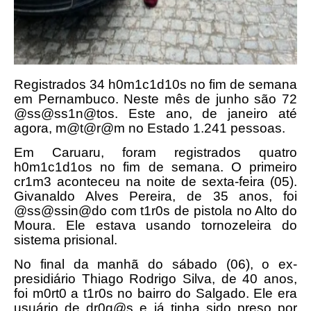
Registrados 34 h0m1c1d10s no fim de semana
em Pernambuco. Neste mês de junho são 72
@ss@ss1n@tos. Este ano, de janeiro até
agora, m@t@r@m no Estado 1.241 pessoas.
Em Caruaru, foram registrados quatro
h0m1c1d1os no fim de semana. O primeiro
cr1m3 aconteceu na noite de sexta-feira (05).
Givanaldo Alves Pereira, de 35 anos, foi
@ss@ssin@do com t1r0s de pistola no Alto do
Moura. Ele estava usando tornozeleira do
sistema prisional.
No final da manhã do sábado (06), o ex-
presidiário Thiago Rodrigo Silva, de 40 anos,
foi m0rt0 a t1r0s no bairro do Salgado. Ele era
usuário de dr0g@s e já tinha sido preso por