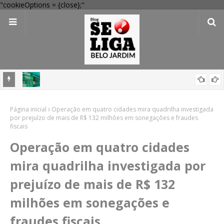
"cookieOptions = {close};"
 Verde
Dia dos Pais: Procon Caruaru dá dicas para evitar problemas nas
Página inicial
compras
Operação em quatro cidades mira quadrilha investigada
por prejuízo de mais de R$ 132 milhões em sonegações e fraudes
fiscais
Operação em quatro cidades
mira quadrilha investigada por
prejuízo de mais de R$ 132
milhões em sonegações e
fraudes fiscais