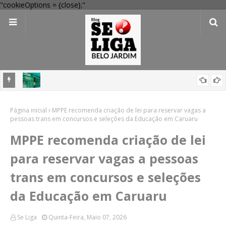
"cookieOptions = {close};"
 Verde
Dia dos Pais: Procon Caruaru dá dicas para evitar problemas nas
Página inicial
compras
MPPE recomenda criação de lei para reservar vagas a
pessoas trans em concursos e seleções da Educação em Caruaru
MPPE recomenda criação de lei
para reservar vagas a pessoas
trans em concursos e seleções
da Educação em Caruaru
Se Liga
Quinta-Feira, Maio 07, 2026