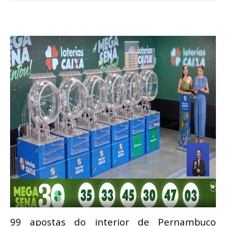
99 apostas do interior de Pernambuco