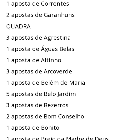
1 aposta de Correntes
2 apostas de Garanhuns
QUADRA
3 apostas de Agrestina
1 aposta de Águas Belas
1 aposta de Altinho
3 apostas de Arcoverde
1 aposta de Belém de Maria
5 apostas de Belo Jardim
3 apostas de Bezerros
2 apostas de Bom Conselho
1 aposta de Bonito
1 aposta de Brejo da Madre de Deus