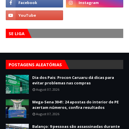
SE LIGA
POSTAGENS ALEATÓRIAS
Dia dos Pais: Procon Caruaru dá dicas para
evitar problemas nas compras
August 07, 2026
Mega-Sena 3041: 24 apostas do interior de PE
acertam números, confira resultados
August 07, 2026
Balanço: 9 pessoas são assassinadas durante