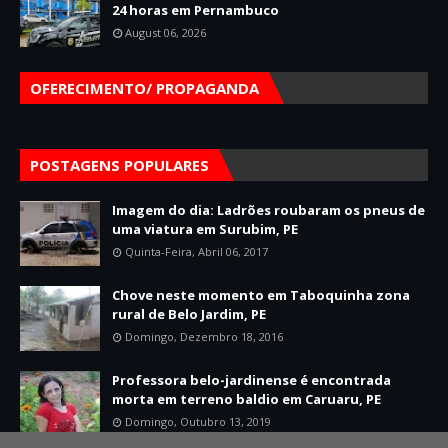
24 horas em Pernambuco
August 06, 2026
OFERECIMENTO/ PROPAGANDA
POSTAGENS POPULARES
Imagem do dia: Ladrões roubaram os pneus de
uma viatura em Surubim, PE
Quinta-Feira, Abril 06, 2017
Chove neste momento em Taboquinha zona
rural de Belo Jardim, PE
Domingo, Dezembro 18, 2016
Professora belo-jardinense é encontrada
morta em terreno baldio em Caruaru, PE
Domingo, Outubro 13, 2019