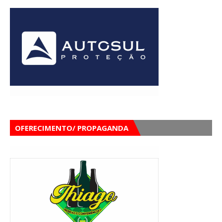
OFERECIMENTO/ PROPAGANDA