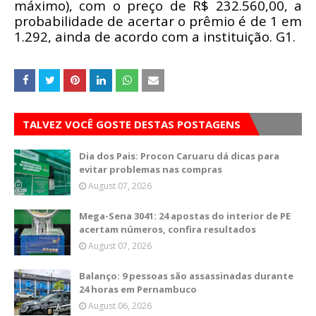
máximo), com o preço de R$ 232.560,00, a
probabilidade de acertar o prêmio é de 1 em
1.292, ainda de acordo com a instituição. G1.
TALVEZ VOCÊ GOSTE DESTAS POSTAGENS
Dia dos Pais: Procon Caruaru dá dicas para
evitar problemas nas compras
August 07, 2026
Mega-Sena 3041: 24 apostas do interior de PE
acertam números, confira resultados
August 07, 2026
Balanço: 9 pessoas são assassinadas durante
24 horas em Pernambuco
August 06, 2026