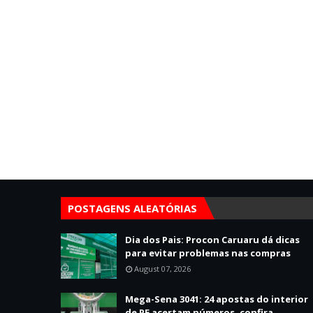
POSTAGENS ALEATÓRIAS
Dia dos Pais: Procon Caruaru dá dicas
para evitar problemas nas compras
August 07, 2026
Mega-Sena 3041: 24 apostas do interior
de PE acertam números, confira