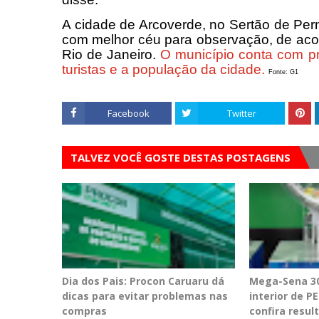
A cidade de Arcoverde, no Sertão de Per
com melhor céu para observação, de aco
Rio de Janeiro.
O município conta com p
turistas e a população da cidade.
Fonte: G1
Facebook
Twitter
TALVEZ VOCÊ GOSTE DESTAS POSTAGENS
Dia dos Pais: Procon Caruaru dá
Mega-Sena 30
dicas para evitar problemas nas
interior de 
compras
confira resul