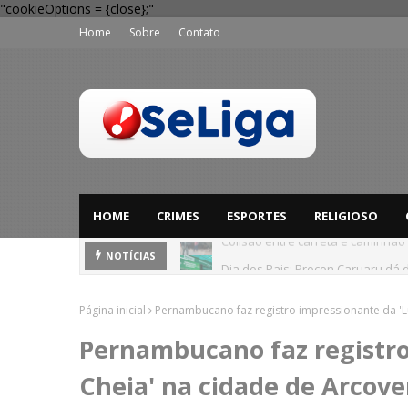
"cookieOptions = {close};"
Home
Sobre
Contato
HOME
CRIMES
ESPORTES
RELIGIOSO
Dia dos Pais: Procon Caruaru dá 
NOTÍCIAS
Página inicial
Pernambucano faz registro impressionante da 'L
Pernambucano faz registro
Cheia' na cidade de Arcove