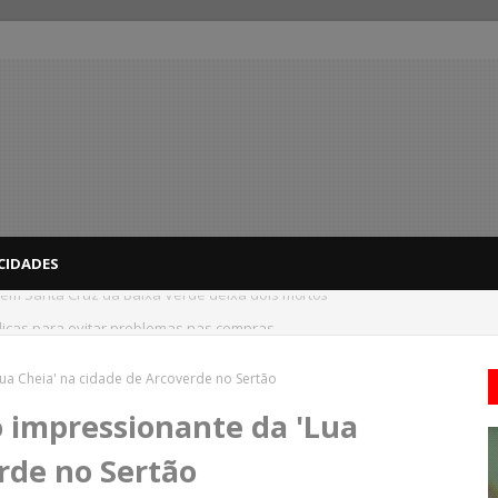
CIDADES
dicas para evitar problemas nas compras
ua Cheia' na cidade de Arcoverde no Sertão
 impressionante da 'Lua
rde no Sertão