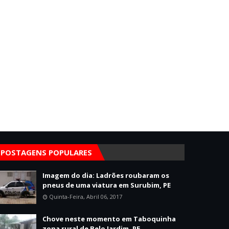
POSTAGENS POPULARES
Imagem do dia: Ladrões roubaram os
pneus de uma viatura em Surubim, PE
Quinta-Feira, Abril 06, 2017
Chove neste momento em Taboquinha
zona rural de Belo Jardim, PE