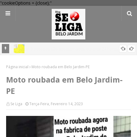
"cookieOptions = {close};"
em
'Perigo potencial': 58 municípios do interior de PE recebem novo
Página inicial
alerta amarelo de vendaval
Moto roubada em Belo Jardim-PE
Moto roubada em Belo Jardim-
PE
Se Liga
Terça-Feira, Fevereiro 14, 2023