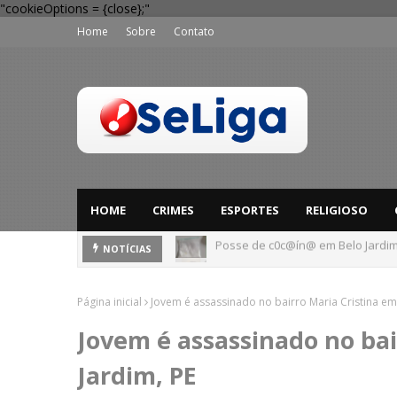
"cookieOptions = {close};"
Home
Sobre
Contato
HOME
CRIMES
ESPORTES
RELIGIOSO
Posse de c0c@ín@ em Belo Jardim
Festival Pernambuco Meu País reú
NOTÍCIAS
Página inicial
Jovem é assassinado no bairro Maria Cristina em
Jovem é assassinado no bai
Jardim, PE