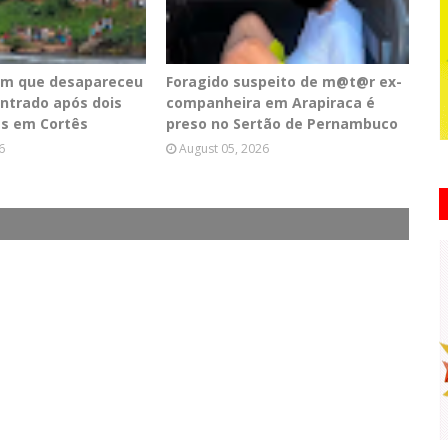
em que desapareceu
Foragido suspeito de m@t@r ex-
ontrado após dois
companheira em Arapiraca é
as em Cortês
preso no Sertão de Pernambuco
6
August 05, 2026