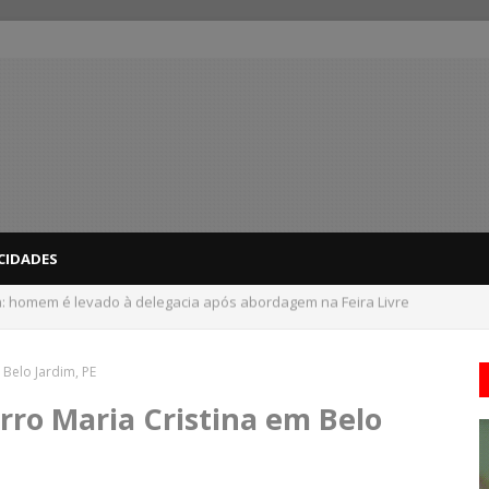
CIDADES
: homem é levado à delegacia após abordagem na Feira Livre
ne Ana Carolina, Jorge Aragão, Maria Rita e mais em Arcoverde; veja pr
 Belo Jardim, PE
rro Maria Cristina em Belo