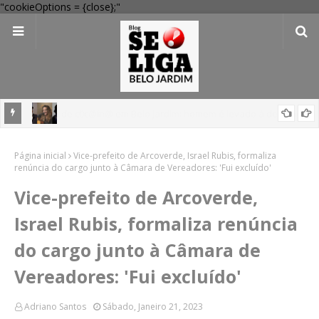
"cookieOptions = {close};"
egacia
Festival Pernambuco Meu País reúne Ana Carolina, Jorge Aragão,
Página inicial
Maria Rita e mais em Arcoverde; veja programação
Vice-prefeito de Arcoverde, Israel Rubis, formaliza
renúncia do cargo junto à Câmara de Vereadores: 'Fui excluído'
Vice-prefeito de Arcoverde,
Israel Rubis, formaliza renúncia
do cargo junto à Câmara de
Vereadores: 'Fui excluído'
Adriano Santos
Sábado, Janeiro 21, 2023