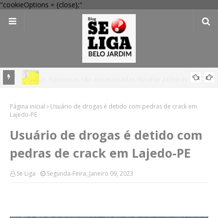
"cookieOptions = {close};"
em
'Perigo potencial': 58 municípios do interior de PE recebem novo
Página inicial
alerta amarelo de vendaval
Usuário de drogas é detido com pedras de crack em
Lajedo-PE
Usuário de drogas é detido com
pedras de crack em Lajedo-PE
Se Liga
Segunda-Feira, Janeiro 09, 2023