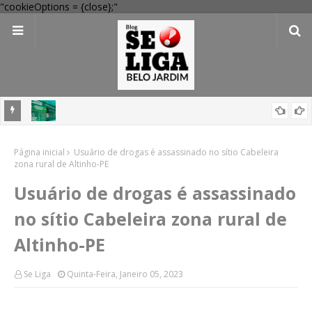
"cookieOptions = {close};"
 Verde
Dia dos Pais: Procon Caruaru dá dicas para evitar problemas nas
Página inicial
compras
Usuário de drogas é assassinado no sítio Cabeleira
zona rural de Altinho-PE
Usuário de drogas é assassinado
no sítio Cabeleira zona rural de
Altinho-PE
Se Liga
Quinta-Feira, Janeiro 05, 2023