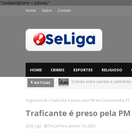
"cookieOptions = {close};"
Home
Sobre
Contato
HOME
CRIMES
ESPORTES
RELIGIOSO
Colisão entre carreta e caminhão
Dia dos Pais: Procon Caruaru dá 
NOTÍCIAS
Página inicial
Traficante é preso pela PM em Cachoeirinha, PE
Traficante é preso pela PM
Se Liga
Terça-Feira, Janeiro 10, 2023