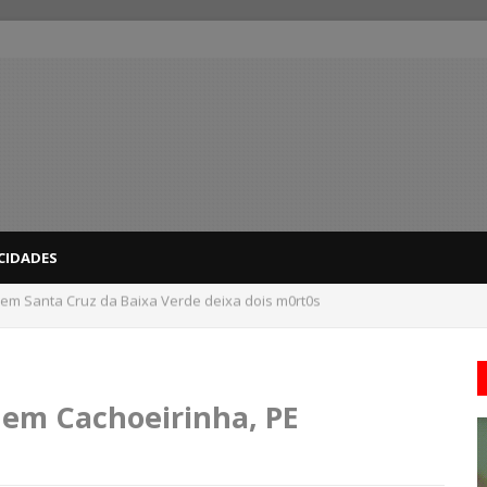
CIDADES
 em Santa Cruz da Baixa Verde deixa dois m0rt0s
dicas para evitar problemas nas compras
 em Cachoeirinha, PE