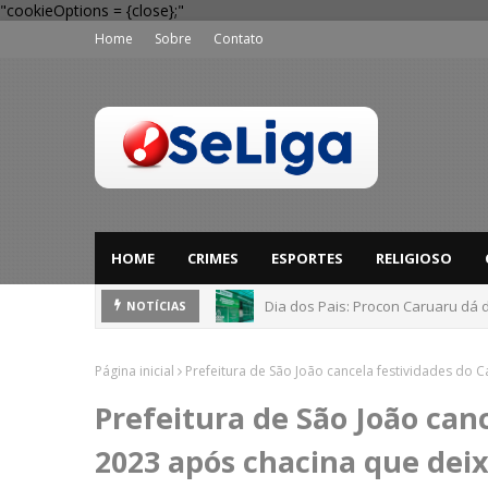
"cookieOptions = {close};"
Home
Sobre
Contato
HOME
CRIMES
ESPORTES
RELIGIOSO
Dia dos Pais: Procon Caruaru dá 
NOTÍCIAS
Página inicial
Prefeitura de São João cancela festividades do 
Prefeitura de São João can
2023 após chacina que dei