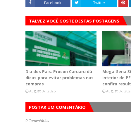
Facebook
Twitter
TALVEZ VOCÊ GOSTE DESTAS POSTAGENS
Dia dos Pais: Procon Caruaru dá
Mega-Sena 30
dicas para evitar problemas nas
interior de 
compras
confira resul
August 07, 2026
August 07, 202
POSTAR UM COMENTÁRIO
0 Comentários