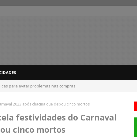
CIDADES
dicas para evitar problemas nas compras
Carnaval 2023 após chacina que deixou cinco mortos
cela festividades do Carnaval
xou cinco mortos