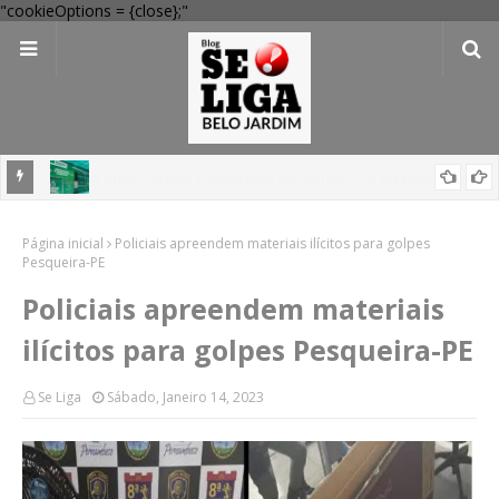
"cookieOptions = {close};"
 Verde
Dia dos Pais: Procon Caruaru dá dicas para evitar problemas nas
Página inicial
compras
Policiais apreendem materiais ilícitos para golpes
Pesqueira-PE
Policiais apreendem materiais
ilícitos para golpes Pesqueira-PE
Se Liga
Sábado, Janeiro 14, 2023