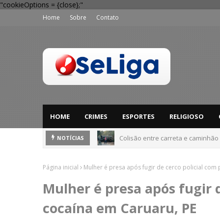
"cookieOptions = {close};"
Home
Sobre
Contato
HOME
CRIMES
ESPORTES
RELIGIOSO
Colisão entre carreta e caminhão
Dia dos Pais: Procon Caruaru dá 
NOTÍCIAS
Página inicial
Mulher é presa após fugir de cerco policial com
Mulher é presa após fugir 
cocaína em Caruaru, PE