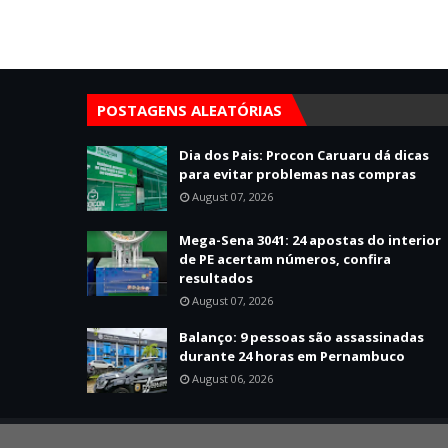
POSTAGENS ALEATÓRIAS
Dia dos Pais: Procon Caruaru dá dicas
para evitar problemas nas compras
August 07, 2026
Mega-Sena 3041: 24 apostas do interior
de PE acertam números, confira
resultados
August 07, 2026
Balanço: 9 pessoas são assassinadas
durante 24 horas em Pernambuco
August 06, 2026
Created By
SoraTemplates
| Distributed By
Mário Jorge Develo