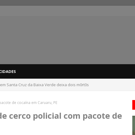
CIDADES
 em Santa Cruz da Baixa Verde deixa dois m0rt0s
dicas para evitar problemas nas compras
 pacote de cocaína em Caruaru, PE
de cerco policial com pacote de