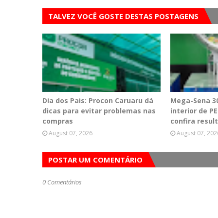
TALVEZ VOCÊ GOSTE DESTAS POSTAGENS
Dia dos Pais: Procon Caruaru dá
Mega-Sena 30
dicas para evitar problemas nas
interior de 
compras
confira resul
August 07, 2026
August 07, 202
POSTAR UM COMENTÁRIO
0 Comentários