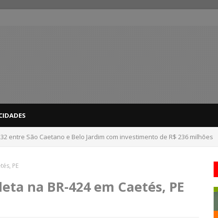
CIDADES
232 entre São Caetano e Belo Jardim com investimento de R$ 236 milhões
tés, PE
eta na BR-424 em Caetés, PE