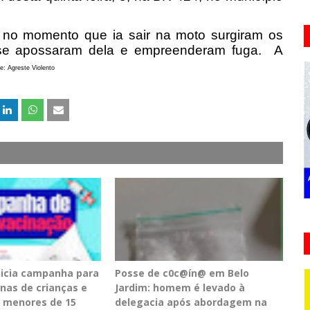
ue no momento que ia sair na moto surgiram os
s se apossaram dela e empreenderam fuga.
A
: Agreste Violento
inicia campanha para
Posse de c0c@ín@ em Belo
inas de crianças e
Jardim: homem é levado à
 menores de 15
delegacia após abordagem na