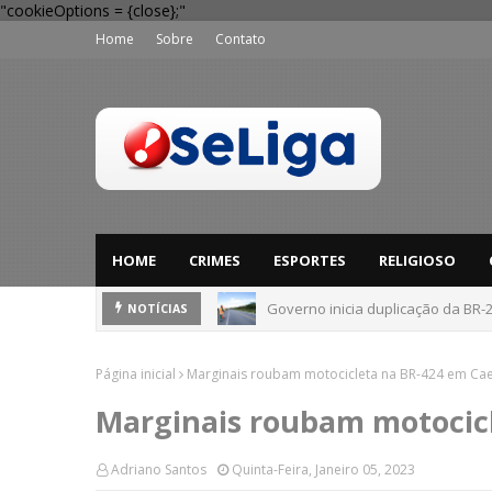
"cookieOptions = {close};"
Home
Sobre
Contato
HOME
CRIMES
ESPORTES
RELIGIOSO
Governo inicia duplicação da BR-
NOTÍCIAS
Página inicial
Marginais roubam motocicleta na BR-424 em Cae
Marginais roubam motocicl
Adriano Santos
Quinta-Feira, Janeiro 05, 2023