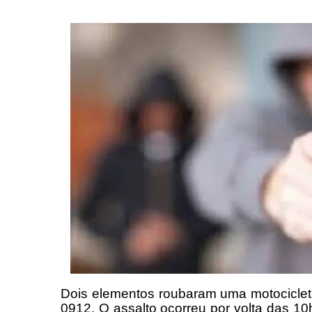
Dois elementos roubaram uma motocicle
0912. O assalto ocorreu por volta das 10h