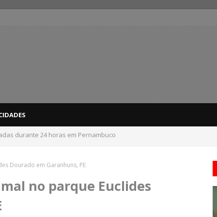
CIDADES
 do interior de PE recebem novo alerta amarelo de vendaval
des Dourado em Garanhuns, PE
mal no parque Euclides
E