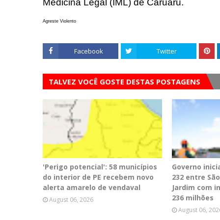
Medicina Legal (IML) de Caruaru.
Agreste Violento
Facebook
Twitter
TALVEZ VOCÊ GOSTE DESTAS POSTAGENS
'Perigo potencial': 58 municípios
Governo inici
do interior de PE recebem novo
232 entre Sã
alerta amarelo de vendaval
Jardim com i
236 milhões
August 06, 2026
August 06, 202