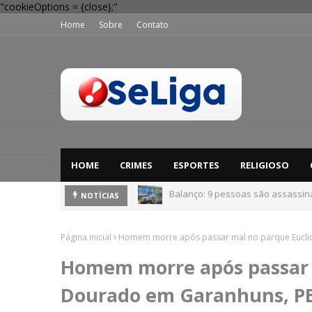
"cookieOptions = {close};"
Home
Sobre
Contato
HOME
CRIMES
ESPORTES
RELIGIOSO
'Perigo potencial': 58 municípios
NOTÍCIAS
Página inicial
Homem morre após passar mal no parque Eucli
Homem morre após passar 
Dourado em Garanhuns, P