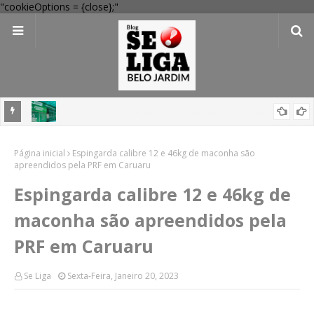
"cookieOptions = {close};"
 Verde
Dia dos Pais: Procon Caruaru dá dicas para evitar problemas nas
Página inicial
compras
Espingarda calibre 12 e 46kg de maconha são
apreendidos pela PRF em Caruaru
Espingarda calibre 12 e 46kg de
maconha são apreendidos pela
PRF em Caruaru
Se Liga
Sexta-Feira, Janeiro 20, 2023