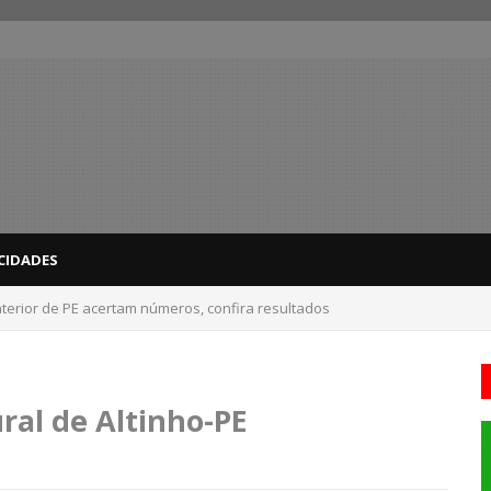
CIDADES
terior de PE acertam números, confira resultados
ral de Altinho-PE