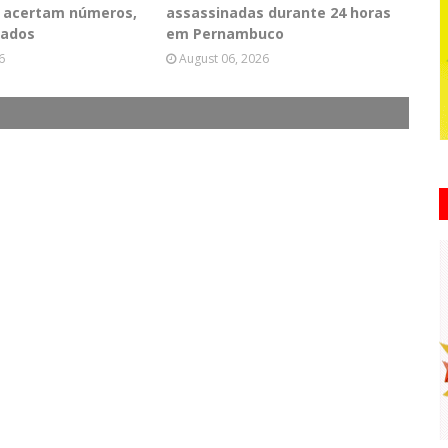
PE acertam números,
assassinadas durante 24 horas
tados
em Pernambuco
6
August 06, 2026