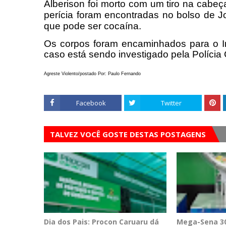
Alberison foi morto com um tiro na cabe
perícia foram encontradas no bolso de J
que pode ser cocaína.
Os corpos foram encaminhados para o In
caso está sendo investigado pela Polícia C
Agreste Violento/postado Por: Paulo Fernando
Facebook
Twitter
TALVEZ VOCÊ GOSTE DESTAS POSTAGENS
Dia dos Pais: Procon Caruaru dá
Mega-Sena 30