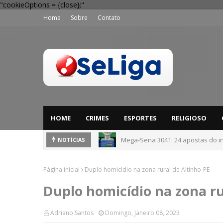
"cookieOptions = {close};"
Home
Sobre
Contato
HOME
CRIMES
ESPORTES
RELIGIOSO
Mega-Sena 3041: 24 apostas do in
NOTÍCIAS
Página inicial
Duplo homicídio na zona rural de Altinho-PE
Duplo homicídio na zona ru
Adriano Santos
Domingo, Janeiro 08, 2023