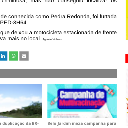
 criminosa, mas não conseguiu localizar os
dade conhecida como Pedra Redonda, foi furtada
a PED-3H64.
a que deixou a motocicleta estacionada de frente
ava mais no local.
Agreste Violento
a duplicação da BR-
Belo Jardim inicia campanha para