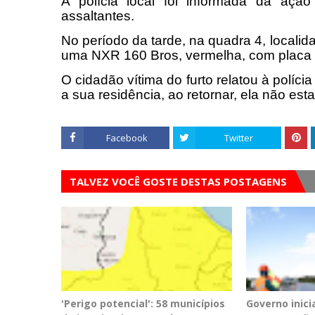
A polícia local foi informada da ação
assaltantes.
No período da tarde, na quadra 4, locali
uma NXR 160 Bros, vermelha, com plac
O cidadão vítima do furto relatou à políci
a sua residência, ao retornar, ela não est
Facebook
Twitter
TALVEZ VOCÊ GOSTE DESTAS POSTAGENS
'Perigo potencial': 58 municípios
Governo inici