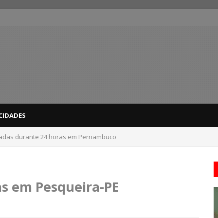
CIDADES
nadas durante 24 horas em Pernambuco
 do interior de PE recebem novo alerta amarelo de vendaval
s em Pesqueira-PE