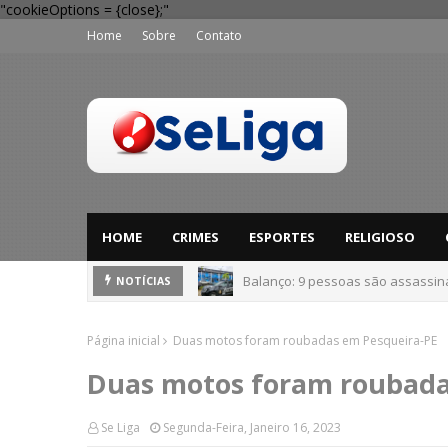
"cookieOptions = {close};"
Home
Sobre
Contato
HOME
CRIMES
ESPORTES
RELIGIOSO
Balanço: 9 pessoas são assassi
'Perigo potencial': 58 municípios
NOTÍCIAS
Página inicial
Duas motos foram roubadas em Pesqueira-PE
Duas motos foram roubada
Se Liga
Segunda-Feira, Janeiro 16, 2023