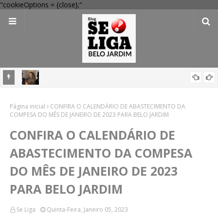
"cookieOptions = {close};"
egacia
Festival Pernambuco Meu País reúne Ana Carolina, Jorge Aragão,
Página inicial
Maria Rita e mais em Arcoverde; veja programação
CONFIRA O CALENDÁRIO DE ABASTECIMENTO DA
COMPESA DO MÊS DE JANEIRO DE 2023 PARA BELO JARDIM
CONFIRA O CALENDÁRIO DE
ABASTECIMENTO DA COMPESA
DO MÊS DE JANEIRO DE 2023
PARA BELO JARDIM
Se Liga
Quinta-Feira, Janeiro 05, 2023