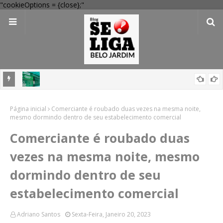
"cookieOptions = {close};"
 Verde
Dia dos Pais: Procon Caruaru dá dicas para evitar problemas nas
Página inicial
compras
Comerciante é roubado duas vezes na mesma noite,
mesmo dormindo dentro de seu estabelecimento comercial
Comerciante é roubado duas
vezes na mesma noite, mesmo
dormindo dentro de seu
estabelecimento comercial
Adriano Santos
Sexta-Feira, Janeiro 20, 2023