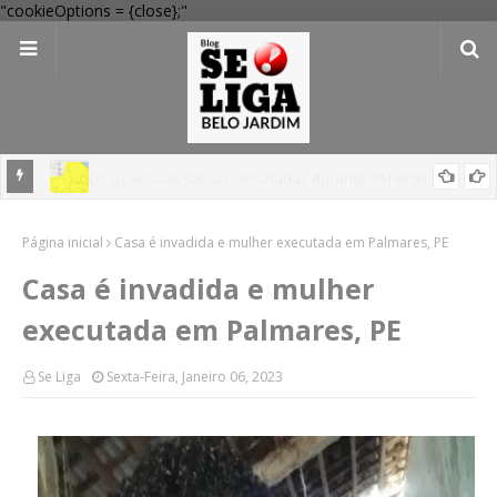
"cookieOptions = {close};"
em
'Perigo potencial': 58 municípios do interior de PE recebem novo
Página inicial
alerta amarelo de vendaval
Casa é invadida e mulher executada em Palmares, PE
Casa é invadida e mulher
executada em Palmares, PE
Se Liga
Sexta-Feira, Janeiro 06, 2023