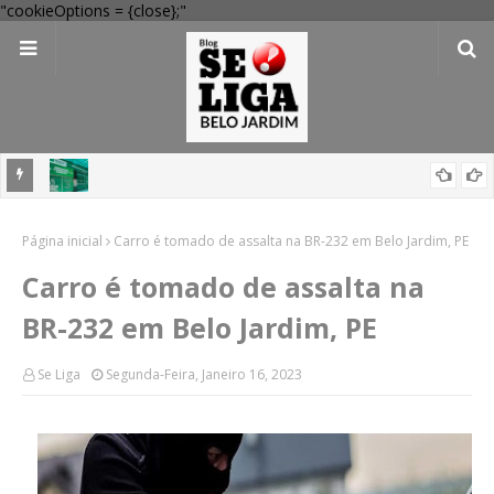
"cookieOptions = {close};"
 Verde
Dia dos Pais: Procon Caruaru dá dicas para evitar problemas nas
Página inicial
compras
Carro é tomado de assalta na BR-232 em Belo Jardim, PE
Carro é tomado de assalta na
BR-232 em Belo Jardim, PE
Se Liga
Segunda-Feira, Janeiro 16, 2023