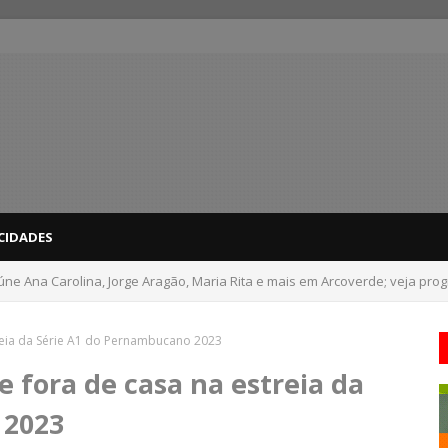
CIDADES
ne Ana Carolina, Jorge Aragão, Maria Rita e mais em Arcoverde; veja pr
reia da Série A1 do Pernambucano 2023
 fora de casa na estreia da
 2023