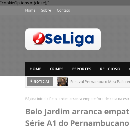
"cookieOptions = {close};"
Home
Sobre
Contato
HOME
CRIMES
ESPORTES
RELIGIOSO
Festival Pernambuco Meu País reú
NOTÍCIAS
Página inicial
Belo Jardim arranca empate fora de casa na est
Belo Jardim arranca empate
Série A1 do Pernambucano