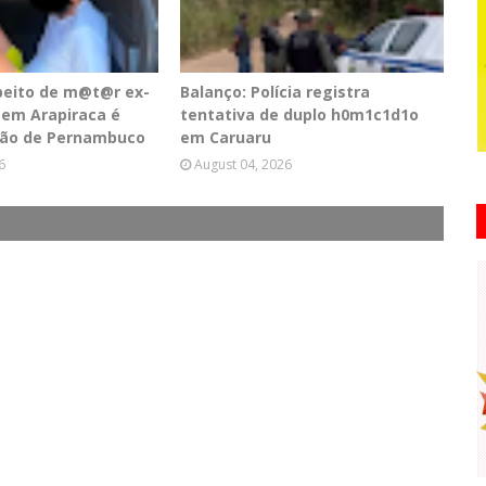
peito de m@t@r ex-
Balanço: Polícia registra
em Arapiraca é
tentativa de duplo h0m1c1d1o
tão de Pernambuco
em Caruaru
6
August 04, 2026