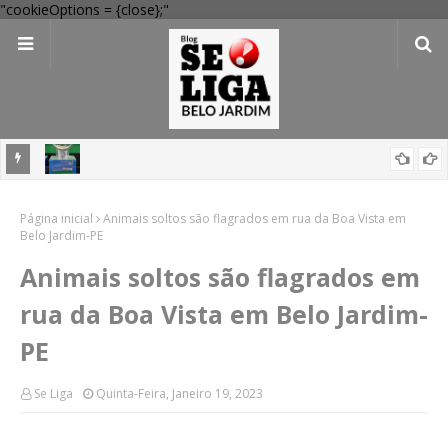
"cookieOptions = {close};"
mas nas
Mega-Sena 3041: 24 apostas do interior de PE acertam números,
Página inicial
confira resultados
Animais soltos são flagrados em rua da Boa Vista em
Belo Jardim-PE
Animais soltos são flagrados em
rua da Boa Vista em Belo Jardim-
PE
Se Liga
Quinta-Feira, Janeiro 19, 2023