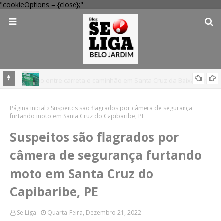
"cookieOptions = {close};"
 Verde
Dia dos Pais: Procon Caruaru dá dicas para evitar problemas nas
Página inicial
compras
Suspeitos são flagrados por câmera de segurança
furtando moto em Santa Cruz do Capibaribe, PE
Suspeitos são flagrados por
câmera de segurança furtando
moto em Santa Cruz do
Capibaribe, PE
Se Liga
Quarta-Feira, Dezembro 21, 2022