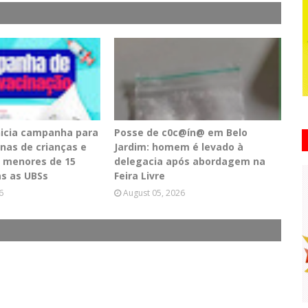
inicia campanha para
Posse de c0c@ín@ em Belo
inas de crianças e
Jardim: homem é levado à
 menores de 15
delegacia após abordagem na
s as UBSs
Feira Livre
6
August 05, 2026