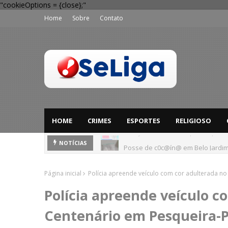
"cookieOptions = {close};"
Home
Sobre
Contato
HOME
CRIMES
ESPORTES
RELIGIOSO
Posse de c0c@ín@ em Belo Jardim
NOTÍCIAS
Página inicial
Polícia apreende veículo com cor adulterada no
Polícia apreende veículo c
Centenário em Pesqueira-