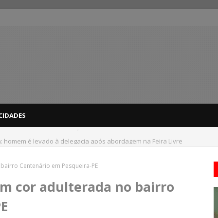
CIDADES
: homem é levado à delegacia após abordagem na Feira Livre
 bairro Centenário em Pesqueira-PE
om cor adulterada no bairro
PE