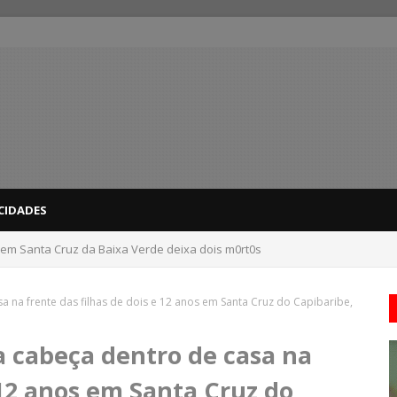
CIDADES
 em Santa Cruz da Baixa Verde deixa dois m0rt0s
dicas para evitar problemas nas compras
a na frente das filhas de dois e 12 anos em Santa Cruz do Capibaribe,
a cabeça dentro de casa na
 12 anos em Santa Cruz do