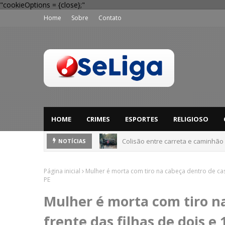
"cookieOptions = {close};"
Home
Sobre
Contato
HOME
CRIMES
ESPORTES
RELIGIOSO
Colisão entre carreta e caminhão
Dia dos Pais: Procon Caruaru dá 
NOTÍCIAS
Página inicial
Mulher é morta com tiro na cabeça dentro de cas
PE
Mulher é morta com tiro n
frente das filhas de dois e