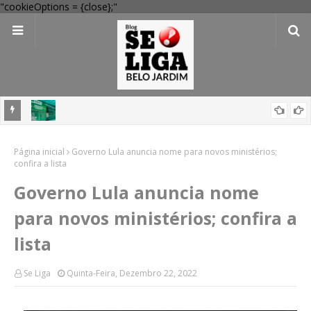
"cookieOptions = {close};"
 Verde
Dia dos Pais: Procon Caruaru dá dicas para evitar problemas nas
Página inicial
compras
Governo Lula anuncia nome para novos ministérios;
confira a lista
Governo Lula anuncia nome
para novos ministérios; confira a
lista
Se Liga
Quinta-Feira, Dezembro 22, 2022