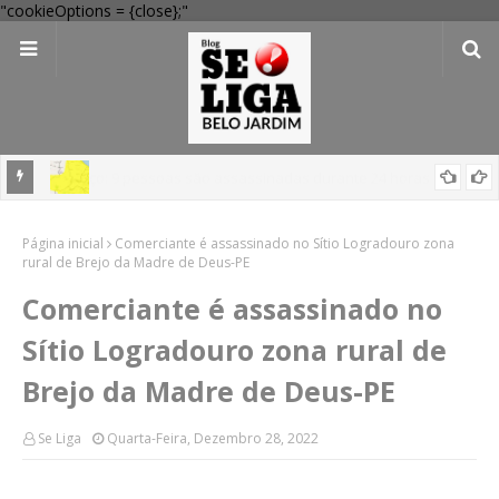
"cookieOptions = {close};"
em
'Perigo potencial': 58 municípios do interior de PE recebem novo
Página inicial
alerta amarelo de vendaval
Comerciante é assassinado no Sítio Logradouro zona
rural de Brejo da Madre de Deus-PE
Comerciante é assassinado no
Sítio Logradouro zona rural de
Brejo da Madre de Deus-PE
Se Liga
Quarta-Feira, Dezembro 28, 2022