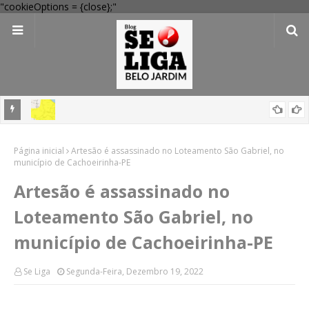
"cookieOptions = {close};"
'Perigo potencial': 58 municípios do interior de PE recebem novo
alerta amarelo de vendaval
Governo inicia duplicação da BR-232 entre São Caetano e Belo
Página inicial
Artesão é assassinado no Loteamento São Gabriel, no
Jardim com investimento de R$ 236 milhões
município de Cachoeirinha-PE
Artesão é assassinado no
Loteamento São Gabriel, no
município de Cachoeirinha-PE
Se Liga
Segunda-Feira, Dezembro 19, 2022