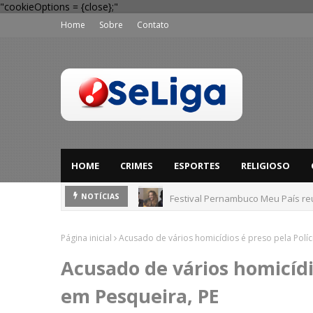
"cookieOptions = {close};"
Home
Sobre
Contato
HOME
CRIMES
ESPORTES
RELIGIOSO
Festival Pernambuco Meu País reú
NOTÍCIAS
Página inicial
Acusado de vários homicídios é preso pela Políci
Acusado de vários homicídio
em Pesqueira, PE