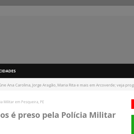
CIDADES
ne Ana Carolina, Jorge Aragão, Maria Rita e mais em Arcoverde; veja pr
a Militar em Pesqueira, PE
s é preso pela Polícia Militar