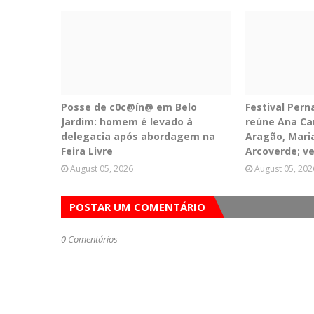
Posse de c0c@ín@ em Belo
Festival Per
Jardim: homem é levado à
reúne Ana Car
delegacia após abordagem na
Aragão, Mari
Feira Livre
Arcoverde; v
August 05, 2026
August 05, 202
POSTAR UM COMENTÁRIO
0 Comentários