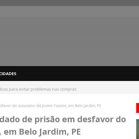
CIDADES
dicas para evitar problemas nas compras
sfavor do assassino da jovem Yasmin, em Belo Jardim, PE
ndado de prisão em desfavor do
 em Belo Jardim, PE