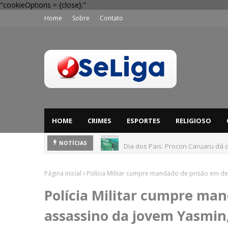
"cookieOptions = {close};"
Home
Sobre
Contato
HOME
CRIMES
ESPORTES
RELIGIOSO
Dia dos Pais: Procon Caruaru dá 
NOTÍCIAS
Página inicial
Polícia Militar cumpre mandado de prisão em de
Polícia Militar cumpre ma
assassino da jovem Yasmin,