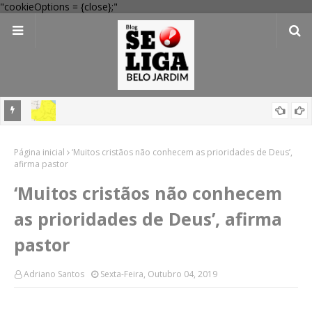
"cookieOptions = {close};"
em
'Perigo potencial': 58 municípios do interior de PE recebem novo
Página inicial
alerta amarelo de vendaval
‘Muitos cristãos não conhecem as prioridades de Deus’,
afirma pastor
‘Muitos cristãos não conhecem
as prioridades de Deus’, afirma
pastor
Adriano Santos
Sexta-Feira, Outubro 04, 2019