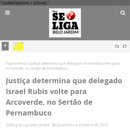
"cookieOptions = {close};"
em
'Perigo potencial': 58 municípios do interior de PE recebem novo
Página inicial
alerta amarelo de vendaval
Justiça determina que delegado Israel Rubis volte para
Arcoverde, no Sertão de Pernambuco
Justiça determina que delegado
Israel Rubis volte para
Arcoverde, no Sertão de
Pernambuco
Blog Se Liga Belo Jardim
Quarta-Feira, Outubro 09, 2019