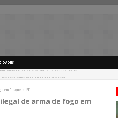
CIDADES
dicas para evitar problemas nas compras
go em Pesqueira, PE
ilegal de arma de fogo em