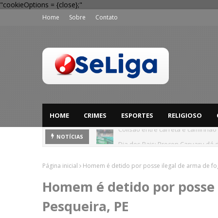
"cookieOptions = {close};"
Home
Sobre
Contato
HOME
CRIMES
ESPORTES
RELIGIOSO
Dia dos Pais: Procon Caruaru dá 
NOTÍCIAS
Página inicial
Homem é detido por posse ilegal de arma de fo
Homem é detido por posse 
Pesqueira, PE