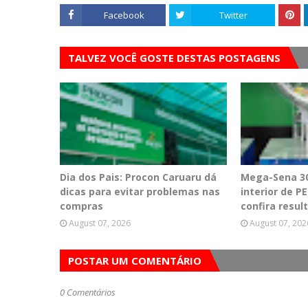
Facebook
Twitter
TALVEZ VOCÊ GOSTE DESTAS POSTAGENS
Dia dos Pais: Procon Caruaru dá
Mega-Sena 30
dicas para evitar problemas nas
interior de 
compras
confira resul
August 07, 2026
August 07, 202
POSTAR UM COMENTÁRIO
0 Comentários