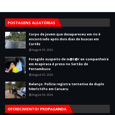
POSTAGENS ALEATÓRIAS
Corpo de jovem que desapareceu em rio é
encontrado após dois dias de buscas em
Cortês
August 05, 2026
Foragido suspeito de m@t@r ex-companheira
em Arapiraca é preso no Sertão de
Pernambuco
August 05, 2026
Balanço: Polícia registra tentativa de duplo
h0m1c1d1o em Caruaru
August 04, 2026
OFERECIMENTO/ PROPAGANDA