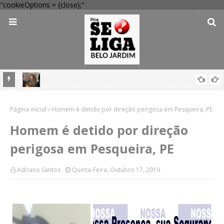
"cookieOptions = {close};"
egacia
Festival Pernambuco Meu País reúne Ana Carolina, Jorge Aragão,
Página inicial
Maria Rita e mais em Arcoverde; veja programação
Homem é detido por direção perigosa em Pesqueira, PE
Homem é detido por direção
perigosa em Pesqueira, PE
Adriano Santos
Quinta-Feira, Outubro 17, 2019