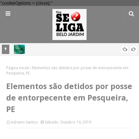
"cookieOptions = {close};"
 Verde
Dia dos Pais: Procon Caruaru dá dicas para evitar problemas nas
Página inicial
compras
Elementos são detidos por posse de entorpecente em
Pesqueira, PE
Elementos são detidos por posse
de entorpecente em Pesqueira,
PE
Adriano Santos
Sábado, Outubro 19, 2019