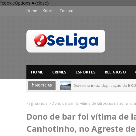
"cookieOptions = {close};"
Home
Sobre
Contato
HOME
CRIMES
ESPORTES
RELIGIOSO
Governo inicia duplicação da BR-
Belo Jardim inicia campanha para
NOTÍCIAS
Página inicial
Dono de bar foi vítima de latrocínio na zona ru
Dono de bar foi vítima de l
Canhotinho, no Agreste d