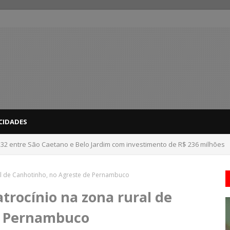
CIDADES
232 entre São Caetano e Belo Jardim com investimento de R$ 236 milhões
 atualizar vacinas de crianças e adolescentes menores de 15 anos em to
ral de Canhotinho, no Agreste de Pernambuco
atrocínio na zona rural de
e Pernambuco