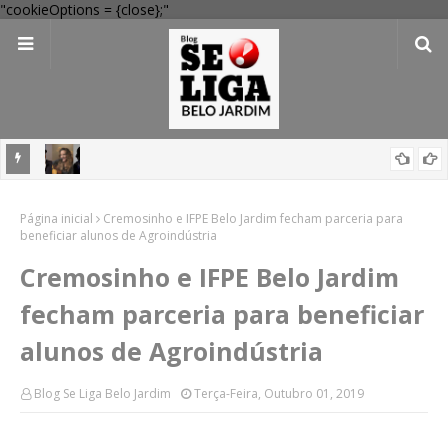
"cookieOptions = {close};"
egacia
Festival Pernambuco Meu País reúne Ana Carolina, Jorge Aragão,
Página inicial
Maria Rita e mais em Arcoverde; veja programação
Cremosinho e IFPE Belo Jardim fecham parceria para
beneficiar alunos de Agroindústria
Cremosinho e IFPE Belo Jardim
fecham parceria para beneficiar
alunos de Agroindústria
Blog Se Liga Belo Jardim
Terça-Feira, Outubro 01, 2019