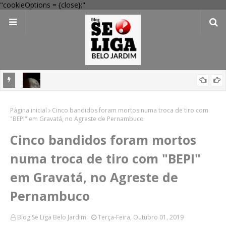
"cookieOptions = {close};"
uco;
Eclipse lunar poderá ser visto no interior de PE; veja pontos com
Página inicial
vista privilegiada
Cinco bandidos foram mortos numa troca de tiro com
"BEPI" em Gravatá, no Agreste de Pernambuco
Cinco bandidos foram mortos
numa troca de tiro com "BEPI"
em Gravatá, no Agreste de
Pernambuco
Blog Se Liga Belo Jardim
Terça-Feira, Outubro 01, 2019