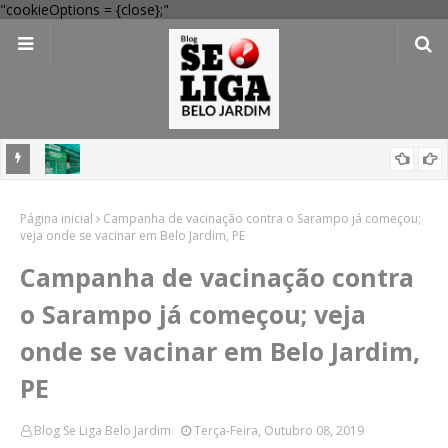
"cookieOptions = {close};"
 Verde
Dia dos Pais: Procon Caruaru dá dicas para evitar problemas nas
Página inicial
compras
Campanha de vacinação contra o Sarampo já começou;
veja onde se vacinar em Belo Jardim, PE
Campanha de vacinação contra
o Sarampo já começou; veja
onde se vacinar em Belo Jardim,
PE
Blog Se Liga Belo Jardim
Terça-Feira, Outubro 08, 2019