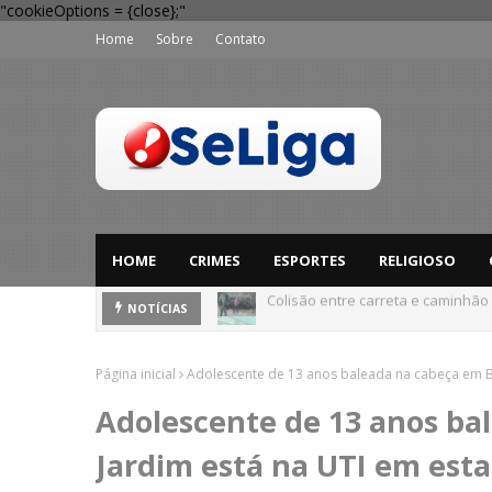
"cookieOptions = {close};"
Home
Sobre
Contato
HOME
CRIMES
ESPORTES
RELIGIOSO
Dia dos Pais: Procon Caruaru dá 
NOTÍCIAS
Página inicial
Adolescente de 13 anos baleada na cabeça em B
Adolescente de 13 anos ba
Jardim está na UTI em est