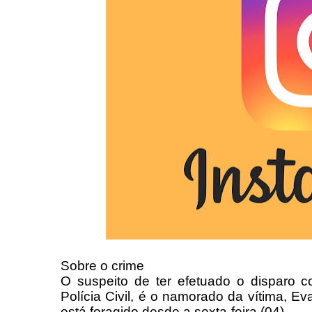
Sobre o crime
O suspeito de ter efetuado o disparo 
Polícia Civil, é o namorado da vítima, E
está foragido desde a sexta-feira (04).