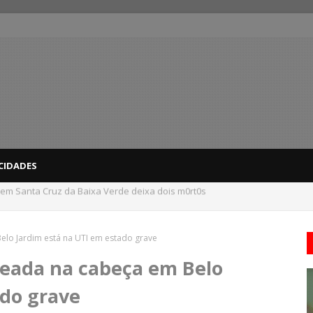
CIDADES
dicas para evitar problemas nas compras
elo Jardim está na UTI em estado grave
leada na cabeça em Belo
ado grave