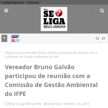
"cookieOptions = {close};"
 Belo
Belo Jardim inicia campanha para atualizar vacinas de crianças e
Página inicial
adolescentes menores de 15 anos em todas as UBSs
Vereador Bruno Galvão participou de reunião com a
Comissão de Gestão Ambiental do IFPE
Vereador Bruno Galvão
participou de reunião com a
Comissão de Gestão Ambiental
do IFPE
Blog Se Liga Belo Jardim
Sexta-Feira, Setembro 06, 2019