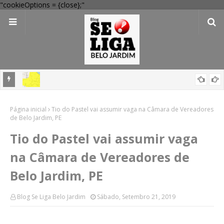
"cookieOptions = {close};"
em
'Perigo potencial': 58 municípios do interior de PE recebem novo
Página inicial
alerta amarelo de vendaval
Tio do Pastel vai assumir vaga na Câmara de Vereadores
de Belo Jardim, PE
Tio do Pastel vai assumir vaga
na Câmara de Vereadores de
Belo Jardim, PE
Blog Se Liga Belo Jardim
Sábado, Setembro 21, 2019