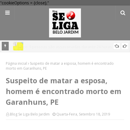
"cookieOptions = {close};"
em
'Perigo potencial': 58 municípios do interior de PE recebem novo
Página inicial
alerta amarelo de vendaval
Suspeito de matar a esposa, homem é encontrado
morto em Garanhuns, PE
Suspeito de matar a esposa,
homem é encontrado morto em
Garanhuns, PE
Blog Se Liga Belo Jardim
Quarta-Feira, Setembro 18, 2019