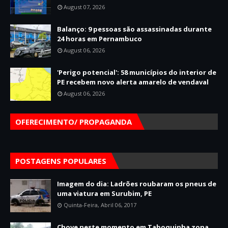
August 07, 2026
Balanço: 9 pessoas são assassinadas durante
24 horas em Pernambuco
August 06, 2026
'Perigo potencial': 58 municípios do interior de
PE recebem novo alerta amarelo de vendaval
August 06, 2026
OFERECIMENTO/ PROPAGANDA
POSTAGENS POPULARES
Imagem do dia: Ladrões roubaram os pneus de
uma viatura em Surubim, PE
Quinta-Feira, Abril 06, 2017
Chove neste momento em Taboquinha zona