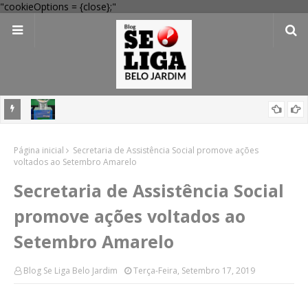
"cookieOptions = {close};"
mas nas
Mega-Sena 3041: 24 apostas do interior de PE acertam números,
Página inicial
confira resultados
Secretaria de Assistência Social promove ações
voltados ao Setembro Amarelo
Secretaria de Assistência Social
promove ações voltados ao
Setembro Amarelo
Blog Se Liga Belo Jardim
Terça-Feira, Setembro 17, 2019